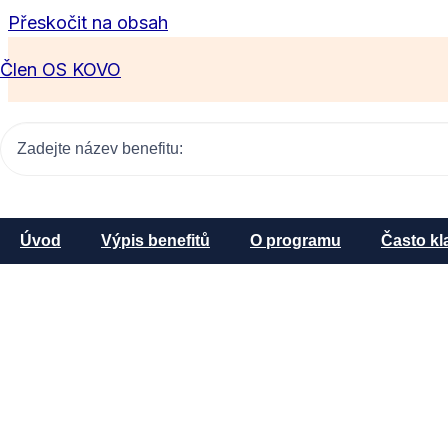
Přeskočit na obsah
Člen OS KOVO
Úvod
Výpis benefitů
O programu
Často kl