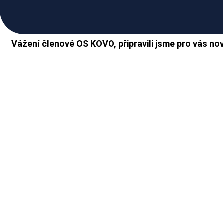
PLAŤTE LEVNĚJI ZA POHONNÉ HMOTY
Vážení členové OS KOVO, připravili jsme pro vás nov