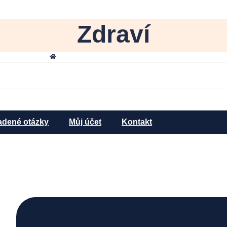
Zdraví
»
»
Úvod
Výpis benefitů
Zdraví
adené otázky
Můj účet
Kontakt